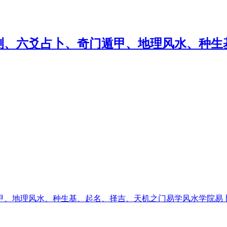
甲、地理风水、种生基、起名、择吉、天机之门易学风水学院易