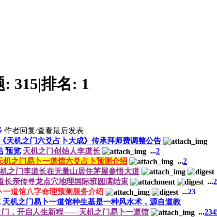
题:
315
|
排名:
1
多
作者
回复/查看
最后发表
《天机之门六爻占卜大成》传承拜师费调整公告
帖
预览
天机之门创始人李道长
...
2
天机之门易卜一道馆六爻占卜预测介绍
...
2
年天机之门李道长在无量山居住茅屋参悟大道
月李道长亲传寻龙点穴地理国际班圆满结束
...
2
卜一道馆八字命理预测服务介绍
...
2
3
览
天机之门易卜一道馆种生基是一种风水术，源自道教
之门，开启人生新程——天机之门易卜一道馆
...
2
3
4