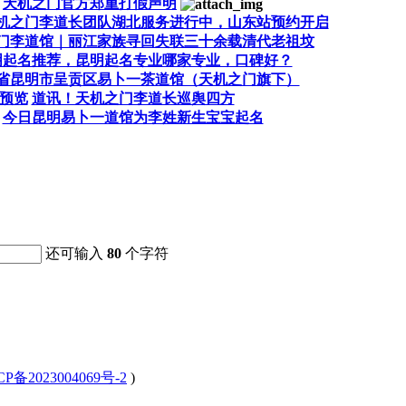
天机之门官方郑重打假声明
机之门李道长团队湖北服务进行中，山东站预约开启
门李道馆｜丽江家族寻回失联三十余载清代老祖坟
明起名推荐，昆明起名专业哪家专业，口碑好？
省昆明市呈贡区易卜一茶道馆（天机之门旗下）
预览
道讯！天机之门李道长巡舆四方
今日昆明易卜一道馆为李姓新生宝宝起名
还可输入
80
个字符
CP备2023004069号-2
)