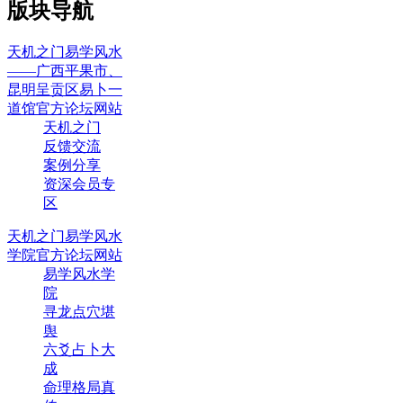
版块导航
天机之门易学风水
——广西平果市、
昆明呈贡区易卜一
道馆官方论坛网站
天机之门
反馈交流
案例分享
资深会员专
区
天机之门易学风水
学院官方论坛网站
易学风水学
院
寻龙点穴堪
舆
六爻占卜大
成
命理格局真