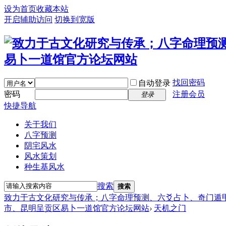
设为首页
收藏本站
开启辅助访问
切换到宽版
找回密码
自动登录
密码
注册会员
登录
快捷导航
关于我们
八字预测
阴宅风水
风水策划
种生基风水
搜索
搜索
致力于古文化研究与传承；八字命理预测、六爻占卜、奇门遁
市、昆明呈贡区易卜一道馆官方论坛网站
›
天机之门