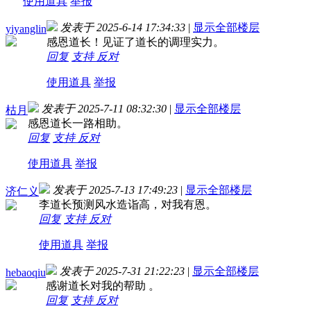
使用道具
举报
发表于 2025-6-14 17:34:33
|
显示全部楼层
yiyanglin
感恩道长！见证了道长的调理实力。
回复
支持
反对
使用道具
举报
发表于 2025-7-11 08:32:30
|
显示全部楼层
枯月
感恩道长一路相助。
回复
支持
反对
使用道具
举报
发表于 2025-7-13 17:49:23
|
显示全部楼层
济仁义
李道长预测风水造诣高，对我有恩。
回复
支持
反对
使用道具
举报
发表于 2025-7-31 21:22:23
|
显示全部楼层
hebaoqiu
感谢道长对我的帮助 。
回复
支持
反对