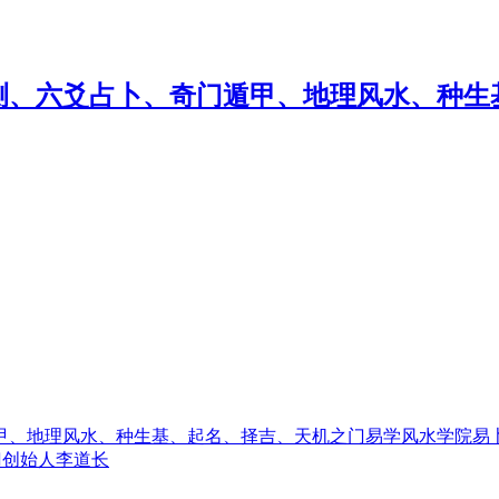
甲、地理风水、种生基、起名、择吉、天机之门易学风水学院易
门创始人李道长