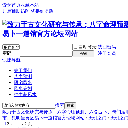
设为首页
收藏本站
开启辅助访问
切换到宽版
找回密码
自动登录
密码
注册会员
登录
快捷导航
关于我们
八字预测
阴宅风水
风水策划
种生基风水
搜索
搜索
致力于古文化研究与传承；八字命理预测、六爻占卜、奇门遁
市、昆明呈贡区易卜一道馆官方论坛网站
›
天机之门
›
天机之
1
2
/ 2 页