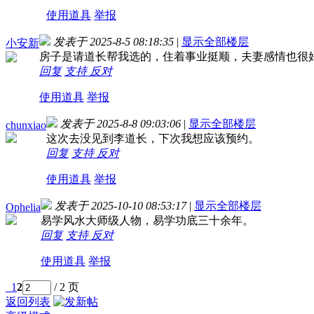
使用道具
举报
发表于 2025-8-5 08:18:35
|
显示全部楼层
小安新
房子是请道长帮我选的，住着事业挺顺，夫妻感情也很
回复
支持
反对
使用道具
举报
发表于 2025-8-8 09:03:06
|
显示全部楼层
chunxiao
这次去没见到李道长，下次我想应该预约。
回复
支持
反对
使用道具
举报
发表于 2025-10-10 08:53:17
|
显示全部楼层
Ophelia
易学风水大师级人物，易学功底三十余年。
回复
支持
反对
使用道具
举报
1
2
/ 2 页
返回列表