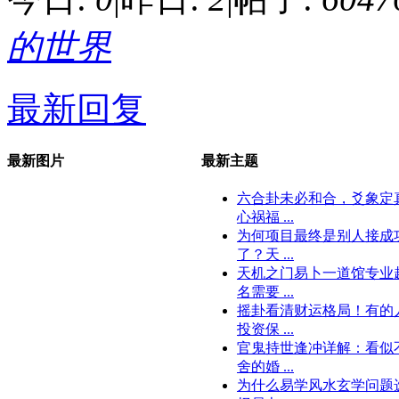
的世界
最新回复
最新图片
最新主题
六合卦未必和合，爻象定
心祸福 ...
为何项目最终是别人接成
了？天 ...
天机之门易卜一道馆专业
名需要 ...
摇卦看清财运格局！有的
投资保 ...
官鬼持世逢冲详解：看似
舍的婚 ...
为什么易学风水玄学问题