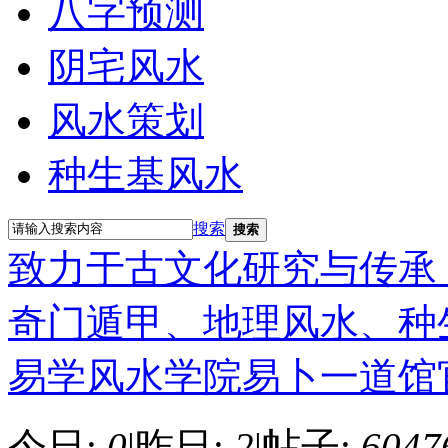
八字预测
阴宅风水
风水策划
种生基风水
搜索
搜索
致力于古文化研究与传承
奇门遁甲、地理风水、种
易学风水学院易卜一道馆
今日:
0
|
昨日:
2
|
帖子:
6047