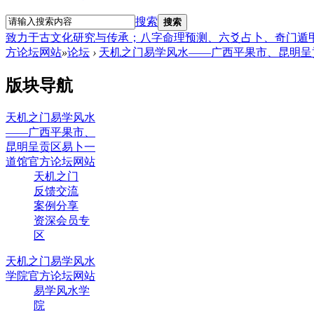
搜索
搜索
致力于古文化研究与传承；八字命理预测、六爻占卜、奇门遁
方论坛网站
»
论坛
›
天机之门易学风水——广西平果市、昆明呈
版块导航
天机之门易学风水
——广西平果市、
昆明呈贡区易卜一
道馆官方论坛网站
天机之门
反馈交流
案例分享
资深会员专
区
天机之门易学风水
学院官方论坛网站
易学风水学
院