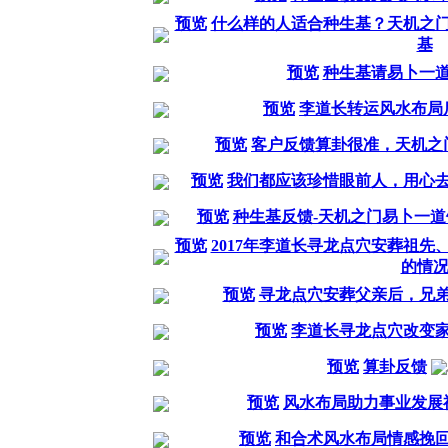
预览
什么样的人适合种生基？天机之
基
预览
种生基请易卜一
预览
李道长转运风水布局
预览
客户反馈算卦很准，天机之
预览
我们都应该珍惜眼前人，用心
预览
种生基反馈-天机之门易卜一
预览
2017年李道长寻龙点穴安葬祖
的情
预览
寻龙点穴安葬父亲后，兄
预览
李道长寻龙点穴改变
预览
算卦反馈
预览
风水布局助力事业发展
预览
和合术风水布局情感挽