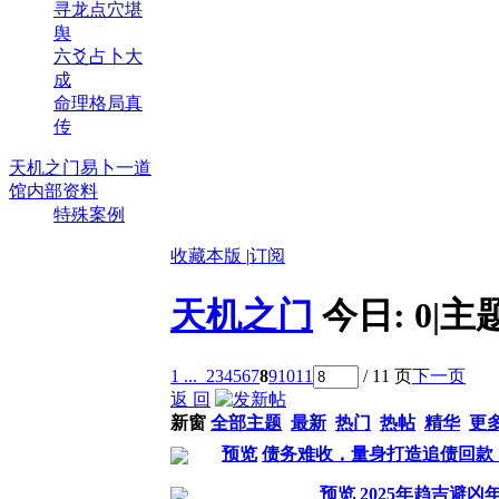
寻龙点穴堪
舆
六爻占卜大
成
命理格局真
传
天机之门易卜一道
馆内部资料
特殊案例
收藏本版
|
订阅
天机之门
今日:
0
|
主
1 ...
2
3
4
5
6
7
8
9
10
11
/ 11 页
下一页
返 回
新窗
全部主题
最新
热门
热帖
精华
更
预览
债务难收，量身打造追债回款
预览
2025年趋吉避