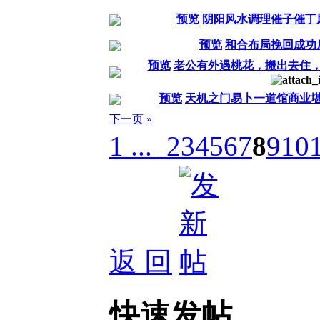
预览
阴阳风水调理催子催丁
预览
和合布局挽回成功
预览
老公有外遇桃花，搬出去住
预览
天机之门易卜一道馆商业
下一页 »
1 ...
2
3
4
5
6
7
8
9
10
返 回
快速发帖