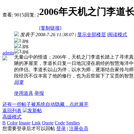
2006年天机之门李
查看:
9015
|
回复:
2
[复制链接]
发表于 2008-7-26 11:38:07
|
显示全部楼层
|
阅读模式
admin
无量山中的悟道；2006年，天机之门李道长踏上了寻
陋的茅屋里，李道长日复一日地沉浸在易经的智慧海洋中
的伴侣。李道长以山为伴，以水为师，逐渐结合家传与师
段经历不仅丰富了他的修行，也为后世留下了宝贵的智慧
回复
使用道具
举报
还有一些帖子被系统自动隐藏，点此展开
返回列表
高级模式
B
Color
Image
Link
Quote
Code
Smilies
您需要登录后才可以回帖
登录
|
注册会员