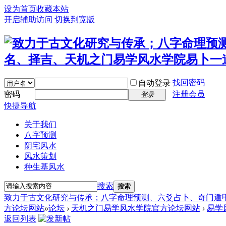
设为首页
收藏本站
开启辅助访问
切换到宽版
找回密码
自动登录
密码
注册会员
登录
快捷导航
关于我们
八字预测
阴宅风水
风水策划
种生基风水
搜索
搜索
致力于古文化研究与传承；八字命理预测、六爻占卜、奇门遁
方论坛网站
»
论坛
›
天机之门易学风水学院官方论坛网站
›
易学
返回列表