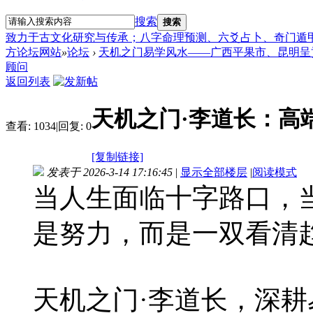
搜索
搜索
致力于古文化研究与传承；八字命理预测、六爻占卜、奇门遁
方论坛网站
»
论坛
›
天机之门易学风水——广西平果市、昆明呈
顾问
返回列表
天机之门·李道长：高
查看:
1034
|
回复:
0
[复制链接]
发表于 2026-3-14 17:16:45
|
显示全部楼层
|
阅读模式
当人生面临十字路口，
是努力，而是一双看清趋
天机之门·李道长，深