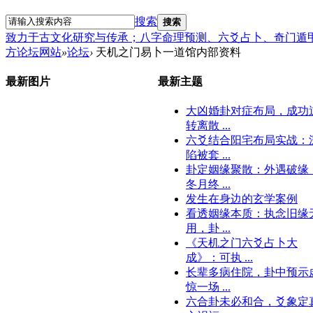
搜索
搜索
致力于古文化研究与传承；八字命理预测、六爻占卜、奇门遁
方论坛网站
»
论坛
›
天机之门易卜一道馆内部资料
最新图片
最新主题
大凶婚卦对症布局，成功
转离散 ...
六爻结合阳宅布局实战：
陷被套 ...
卦定姻缘聚散：外遇破缘
冬月终 ...
发生在身边的玄学案例
看透姻缘本质：执念旧缘
用，卦 ...
《天机之门六爻占卜大
成》：可执 ...
长辈多病住院，卦中预示
惊一场 ...
六合卦未必和合，爻象定