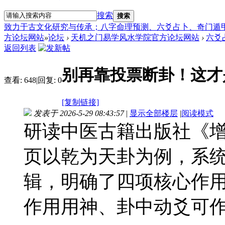
搜索
搜索
致力于古文化研究与传承；八字命理预测、六爻占卜、奇门遁
方论坛网站
»
论坛
›
天机之门易学风水学院官方论坛网站
›
六爻
返回列表
别再靠投票断卦！这才
查看:
648
|
回复:
0
[复制链接]
发表于 2026-5-29 08:43:57
|
显示全部楼层
|
阅读模式
研读中医古籍出版社《增
页以乾为天卦为例，系
辑，明确了四项核心作
作用用神、卦中动爻可