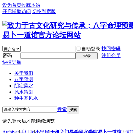
设为首页
收藏本站
开启辅助访问
切换到宽版
找回密码
自动登录
密码
注册会员
登录
快捷导航
关于我们
八字预测
阴宅风水
风水策划
种生基风水
搜索
搜索
请先登录后才能继续浏览
Archiver
|
手机版
|
小黑屋
|
天机之门易学风水学院易卜一道馆
(
滇I