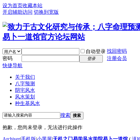
设为首页
收藏本站
开启辅助访问
切换到宽版
找回密码
自动登录
密码
注册会员
登录
快捷导航
关于我们
八字预测
阴宅风水
风水策划
种生基风水
搜索
搜索
抱歉，您尚未登录，无法进行此操作
Archiver
|
手机版
|
小黑屋
|
天机之门易学风水学院易卜一道馆
(
滇I